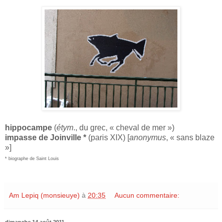
hippocampe
(
étym
., du grec, « cheval de mer »)
impasse de Joinville *
(paris XIX) [
anonymus
, « sans blaze
»]
* biographe de Saint Louis
Am Lepiq (monsieuye)
à
20:35
Aucun commentaire: