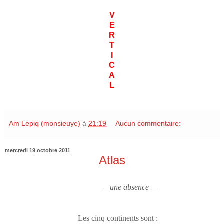
V
E
R
T
I
C
A
L
Am Lepiq (monsieuye)
à
21:19
Aucun commentaire:
mercredi 19 octobre 2011
Atlas
— une absence —
Les cinq continents sont :