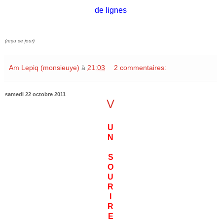
de lignes
(reçu ce jour)
Am Lepiq (monsieuye)
à
21:03
2 commentaires:
samedi 22 octobre 2011
V
U
N
S
O
U
R
I
R
E