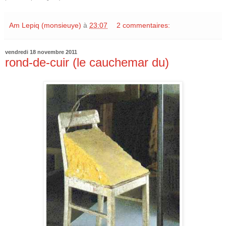
Am Lepiq (monsieuye)
à
23:07
2 commentaires:
vendredi 18 novembre 2011
rond-de-cuir (le cauchemar du)