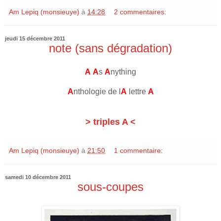
Am Lepiq (monsieuye)
à
14:28
2 commentaires:
jeudi 15 décembre 2011
note (sans dégradation)
A
A
s
A
nything
A
nthologie de l
A
lettre
A
> triples A <
Am Lepiq (monsieuye)
à
21:50
1 commentaire:
samedi 10 décembre 2011
sous-coupes