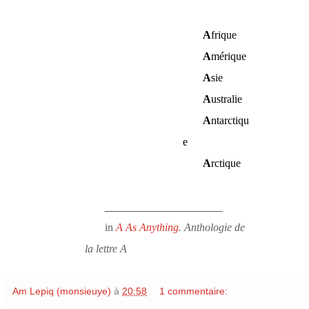
A
frique
A
mérique
A
sie
A
ustralie
A
ntarctiqu
e
A
rctique
___________________
in
A As Anything
.
Anthologie de
la lettre A
Am Lepiq (monsieuye)
à
20:58
1 commentaire: