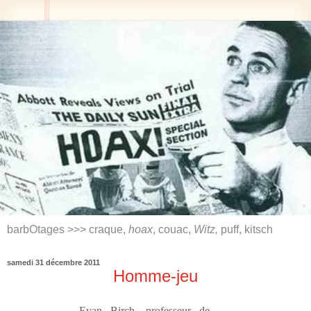
barbOtages >>> craque,
hoax
, couac,
Witz,
puff, kitsch
samedi 31 décembre 2011
Homme-jeu
Evan Birch, professeur de